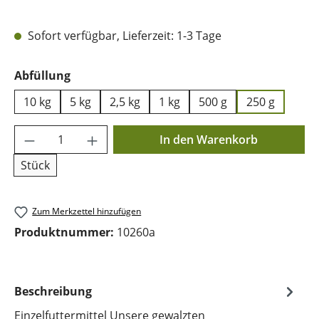
Sofort verfügbar, Lieferzeit: 1-3 Tage
auswählen
Abfüllung
10 kg
5 kg
2,5 kg
1 kg
500 g
250 g
Produkt Anzahl: Gib den gewünschten Wer
In den Warenkorb
Stück
Zum Merkzettel hinzufügen
Produktnummer:
10260a
Beschreibung
Einzelfuttermittel Unsere gewalzten