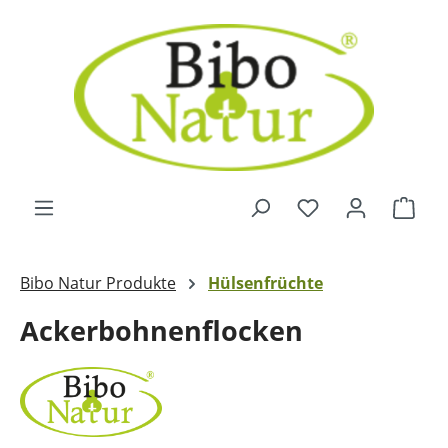
Zum Hauptinhalt springen
Ware
Bibo Natur Produkte
Hülsenfrüchte
Ackerbohnenflocken