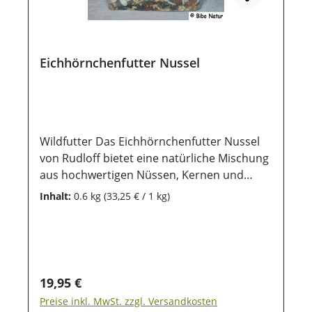
Eichhörnchenfutter Nussel
Wildfutter Das Eichhörnchenfutter Nussel
von Rudloff bietet eine natürliche Mischung
aus hochwertigen Nüssen, Kernen und
Saaten, perfekt abgestimmt auf die
Inhalt:
0.6 kg
(33,25 € / 1 kg)
Bedürfnisse von Eichhörnchen. Dieses
Premium-Futter unterstützt die Tiere bei
der Nahrungssuche und hilft, ihre
Energiespeicher für die Winterzeit
aufzufüllen. Eine leckere und ausgewogene
Regulärer Preis:
19,95 €
Ergänzung für den Futterplatz im Garten.
Preise inkl. MwSt. zzgl. Versandkosten
Mit Nussel von Rudloff bietest du