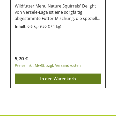
Wildfutter:Menu Nature Squirrels' Delight
von Versele-Laga ist eine sorgfältig
abgestimmte Futter-Mischung, die speziell
für die Bedürfnisse von Eichhörnchen
Inhalt:
0.6 kg
(9,50 € / 1 kg)
entwickelt wurde. Diese hochwertige
Mischung enthält wertvolle Nüsse, Saaten,
Getreide und Früchte, die den kleinen
Nagern Energie und wichtige Nährstoffe
liefern, um ihren natürlichen Energiebedarf
Regulärer Preis:
5,70 €
zu decken. Die abwechslungsreiche
Preise inkl. MwSt. zzgl. Versandkosten
Mischung unterstützt das
Nahrungsverhalten von Eichhörnchen und
In den Warenkorb
bietet alles, was sie in freier Wildbahn
ebenfalls finden würden. Squirrels' Delight
fördert zudem den natürlichen Sammel-
und Kauinstinkt der Eichhörnchen und trägt
zur gesunden Zahnabnutzung bei. Frei von
künstlichen Zusatzstoffen, bietet diese