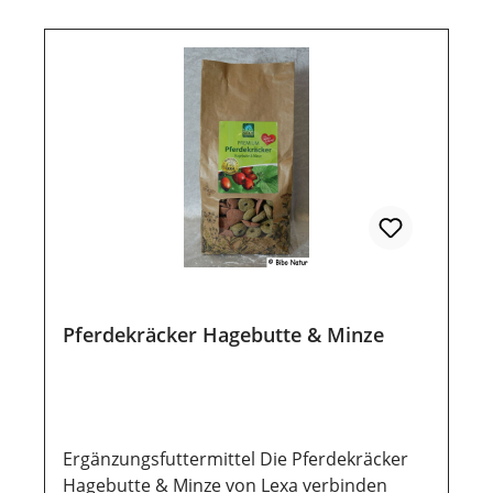
luftdichte Aufbewahrung wichtig. Ebenso
lange erhalten bleiben.
sollten sie vor direkter
Sonneneinstrahlung geschützt werden,
damit die wertvollen Inhaltsstoffe
lange erhalten bleiben.
Pferdekräcker Hagebutte & Minze
Ergänzungsfuttermittel Die Pferdekräcker
Hagebutte & Minze von Lexa verbinden