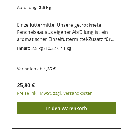
wichtig. Ebenso sollten sie vor direkter
Abfüllung:
2,5 kg
Sonneneinstrahlung geschützt werden,
damit die wertvollen Inhaltsstoffe lange
Einzelfuttermittel Unsere getrocknete
erhalten bleiben.
Fenchelsaat aus eigener Abfüllung ist ein
aromatischer Einzelfuttermittel-Zusatz für
Nager und Kleintiere. Fenchel wird
Inhalt:
2.5 kg
(10,32 € / 1 kg)
traditionell wegen seiner wohltuenden
Wirkung auf die Verdauung geschätzt –
besonders bei Tieren mit empfindlichem
Varianten ab
1,35 €
Magen oder nach Futterumstellungen. Hier
wirken die Samen schleim- und
Regulärer Preis:
25,80 €
krampflösend und auch Blähungstreibend.
Preise inkl. MwSt. zzgl. Versandkosten
Die Milchbildung wird gefördert. Die kleinen
Samen duften angenehm süßlich und
In den Warenkorb
werden von vielen Tieren gerne
aufgenommen. 100% naturreine
Fenchelsaat – ohne Zusätze, schonend
getrocknet Unterstützt die Verdauung –