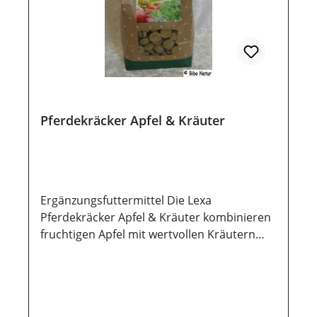
sollten sie vor direkter Sonneneinstrahlung
geschützt werden, damit die wertvollen
Inhaltsstoffe lange erhalten bleiben.
Pferdekräcker Apfel & Kräuter
Ergänzungsfuttermittel Die Lexa
Pferdekräcker Apfel & Kräuter kombinieren
fruchtigen Apfel mit wertvollen Kräutern
und sind die ideale Belohnung für
gesundheitsbewusste Pferde. Die
Kräutermischung fördert das Wohlbefinden
und ist für den täglichen Genuss geeignet.