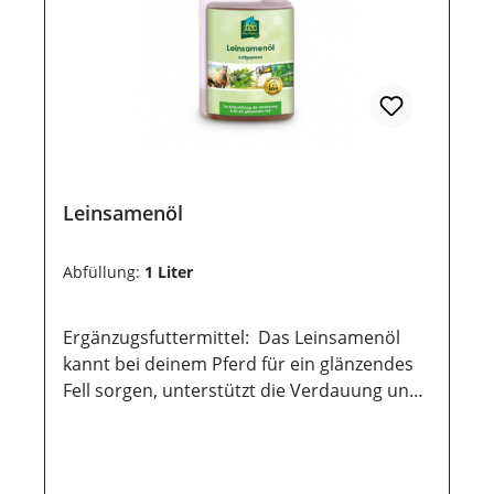
werden, damit die wertvollen Inhaltsstoffe
lange erhalten bleiben.
Leinsamenöl
Abfüllung:
1 Liter
Ergänzugsfuttermittel: Das Leinsamenöl
kannt bei deinem Pferd für ein glänzendes
Fell sorgen, unterstützt die Verdauung und
dient als Lieferant für leicht verdauliche
Energie. Es liefert die mehrfach
ungesättigten Fettsäuren Linol- und