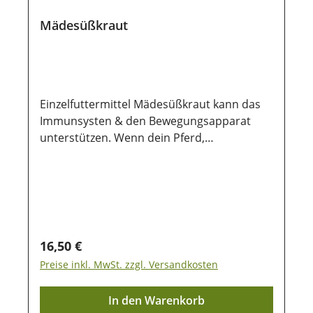
Mädesüßkraut
Einzelfuttermittel Mädesüßkraut kann das
Immunsysten & den Bewegungsapparat
unterstützen. Wenn dein Pferd,
Entzündungen und Schmerzen in den
Gelenken hat kann es schmerzlindernd und
fiebersenkend wirken.
Zusammensetzung: 100% Mädesüßkraut
Analytische Bestandteile: 15,9% Rohfaser
Fütterungsempfehlung:Großpferde: 20 - 30
Regulärer Preis:
16,50 €
g pro TagPonys, Kleinpferde: entsprechend
Preise inkl. MwSt. zzgl. Versandkosten
weniger Lagerung:Damit unsere Produkte
auch nach dem Kauf noch lange haltbar
In den Warenkorb
bleiben, ist eine trockene und luftdichte