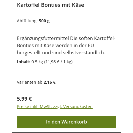
Sonneneinstrahlung geschützt werden,
Kartoffel Bonties mit Käse
damit die wertvollen Inhaltsstoffe lange
erhalten bleiben.
Abfüllung:
500 g
Ergänzungsfuttermittel Die soften Kartoffel-
Bonties mit Käse werden in der EU
hergestellt und sind selbstverständlich
weizen-, getreide- und glutenfrei. Sie eignen
Inhalt:
0.5 kg
(11,98 € / 1 kg)
sich perfekt für das Training mit dem Hund
und sind ein gern genommenes Leckerlie im
Alltag. Es sind kleine runde Leckerlies mit
Varianten ab
2,15 €
einem Durchmesser von 1 cm und einer
Dicke von 0,5 cm Die ausgewählte Rezeptur
Regulärer Preis:
5,99 €
eignet sich zudem besonders für
Preise inkl. MwSt. zzgl. Versandkosten
futterempfindliche und allergische Hunde.
Aufgrund der Größe können Sie auch
In den Warenkorb
wunderbar für Welpen genutzt werden.
Zusammensetzung:pflanzliche