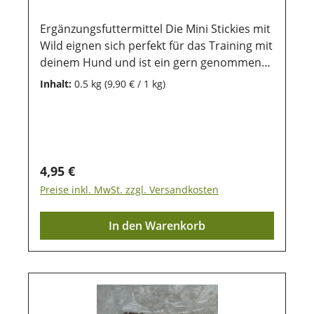
Ergänzungsfuttermittel Die Mini Stickies mit
Wild eignen sich perfekt für das Training mit
deinem Hund und ist ein gern genommenes
getreidefreies Leckerlie im Alltag. Die
Inhalt:
0.5 kg
(9,90 € / 1 kg)
Stickies sind kleine 1,5 cm lang und ca. 1 cm
im Durchmesser - es ist ideal für alle
Rassen - für Welpen und ausgewachsene
Hunde geeignet- es ist getreidefrei- ohne
Zusatz von Zucker Durch die
Regulärer Preis:
4,95 €
wiederverschließbare Frischebox lässt es
Preise inkl. MwSt. zzgl. Versandkosten
sich gut aufbewaren
Zusammensetzung:pflanzliche
In den Warenkorb
Nebenerzeugnisse, Fleisch und tierische
Nebenerzeugnisse (min. 4% Hirsch),
Gemüse, Öle und Fette, Proyolenglycol
Analytische Bestandteile:Rohprotein 22%;
Öle und Fette 4%; Rohasche 10%; Rohfaser