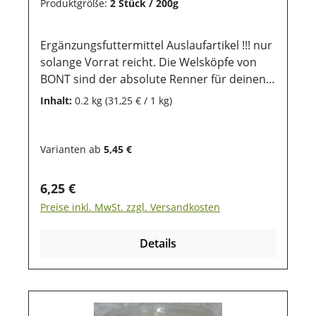
Produktgröße:
2 Stück / 200g
Ergänzungsfuttermittel Auslaufartikel !!! nur
solange Vorrat reicht. Die Welsköpfe von
BONT sind der absolute Renner für deinen
Hund. Sie sind reich an Omega 3 Fettsäuren,
Inhalt:
0.2 kg
(31,25 € / 1 kg)
unterstützen ein gesundes Fell und Haut
und sind gleichzeitig für allergische Hunde
geeignet. Die Welsköpfe können optimal als
Varianten ab
5,45 €
Snack und zur Zahnreiningung deines
Hundes gefüttert werden. Sie werden 100%
Regulärer Preis:
6,25 €
natürlich aus deutschen Aquakulturen
Preise inkl. MwSt. zzgl. Versandkosten
hergestellt und enthalten weder
Konservierungsstoffe, Zucker, Antibiotika
Details
oder künstliche
Aromastoffe. Lagerung: Damit unsere
Produkte auch nach dem Kauf noch lange
haltbar bleiben, ist eine trockene und