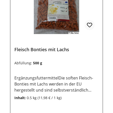
dem Kauf noch lange haltbar bleiben, ist
eine trockene und luftdichte Aufbewahrung
wichtig. Ebenso sollten sie vor direkter
Sonneneinstrahlung geschützt werden,
damit die wertvollen Inhaltsstoffe lange
erhalten bleiben.
Fleisch Bonties mit Lachs
Abfüllung:
500 g
ErgänzungsfuttermittelDie soften Fleisch-
Bonties mit Lachs werden in der EU
hergestellt und sind selbstverständlich
weizen-, getreide- und glutenfrei. Sie eignen
Inhalt:
0.5 kg
(11,98 € / 1 kg)
sich perfekt für das Training mit dem Hund
und sind ein gern genommens Leckerlie im