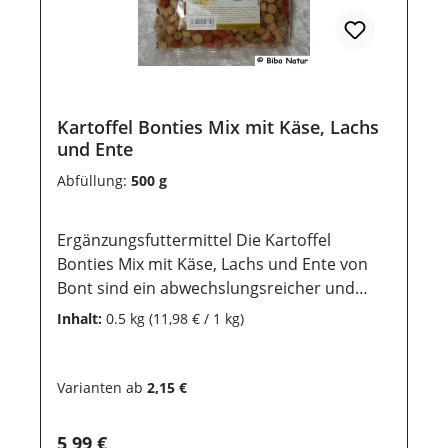
Emulgator Lagerung:Damit unsere
Produkte auch nach dem Kauf noch lange
haltbar bleiben, ist eine trockene und
luftdichte Aufbewahrung wichtig. Ebenso
sollten sie vor direkter Sonneneinstrahlung
geschützt werden, damit die wertvollen
Kartoffel Bonties Mix mit Käse, Lachs
und Ente
Inhaltsstoffe lange erhalten bleiben.
Abfüllung:
500 g
Ergänzungsfuttermittel Die Kartoffel
Bonties Mix mit Käse, Lachs und Ente von
Bont sind ein abwechslungsreicher und
schmackhafter Snack für Hunde. Diese
Inhalt:
0.5 kg
(11,98 € / 1 kg)
Leckerlis kombinieren die Nährstoffe von
Kartoffeln mit hochwertigen Zutaten wie
Käse, Lachs und Ente, die deinem Hund eine
Varianten ab
2,15 €
leckere Belohnung bieten. Der Mix sorgt für
eine interessante Geschmackserfahrung
Regulärer Preis:
5,99 €