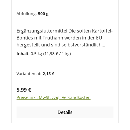
damit die wertvollen Inhaltsstoffe lange
erhalten bleiben.
Abfüllung:
500 g
Ergänzungsfuttermittel Die soften Kartoffel-
Bonties mit Truthahn werden in der EU
hergestellt und sind selbstverständlich
weizen-, getreide- und glutenfrei. Sie eignen
Inhalt:
0.5 kg
(11,98 € / 1 kg)
sich perfekt für das Training mit dem Hund
und sind ein gern genommenes Leckerlie im
Alltag. Die ausgewählte Rezeptur eignet sich
Varianten ab
2,15 €
zudem besonders für futterempfindliche
und allergische Hunde. Aufgrund der Größe
Regulärer Preis:
5,99 €
können Sie auch wunderbar für Welpen
Preise inkl. MwSt. zzgl. Versandkosten
genutzt werden.
Zusammensetzung:pflanzliche
Details
Nebenerzeugnisse (min 26% Kartoffel),
Fleisch und tierische Nebenerzeugnisse
(min. 15% Truthahn), Gemüse und