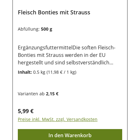
Fleisch Bonties mit Strauss
Abfüllung:
500 g
ErgänzungsfuttermittelDie soften Fleisch-
Bonties mit Strauss werden in der EU
hergestellt und sind selbstverständlich
weizen-, getreide- und glutenfrei. Sie eignen
Inhalt:
0.5 kg
(11,98 € / 1 kg)
sich perfekt für das Training mit dem Hund
und sind ein gern genommenes Leckerlie im
Alltag. Es sind kleine Knochenformen von 1
Varianten ab
2,15 €
cm Länge. Die ausgewählte Rezepture
eigenet sich zudem besonders für
Regulärer Preis:
5,99 €
futterempfindliche und allergische Hunde.
Preise inkl. MwSt. zzgl. Versandkosten
Aufgrund der Größe können sie auch
wunderbar für Welpen genutzt werden.
In den Warenkorb
Zusammensetzung: Fleisch und tierische