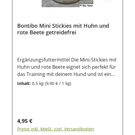
Sonneneinstrahlung geschützt werden,
damit die wertvollen Inhaltsstoffe lange
erhalten bleiben.
Bontibo Mini Stickies mit Huhn und
rote Beete getreidefrei
Ergänzungsfuttermittel Die Mini-Stickies mit
Huhn und rote Beete eignet sich perfekt für
das Training mit deinem Hund und ist ein
gern genommenes getreidefreies Leckerlie
Inhalt:
0.5 kg
(9,90 € / 1 kg)
im Alltag. Die Stickies sind kleine 1,5 cm lang
und ca. 1 cm im Durchmesser - es ist ideal
für alle Rassen - für Welpen und
ausgewachsene Hunde geeignet - es ist
getreidefrei - ohne Zusatz von Zucker
Regulärer Preis:
4,95 €
Durch die wiederverschließbare Frischebox
Preise inkl. MwSt. zzgl. Versandkosten
lässt es sich gut aufbewahren