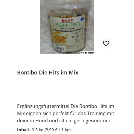
luftdichte Aufbewahrung wichtig. Ebenso
sollten sie vor direkter Sonneneinstrahlung
geschützt werden, damit die wertvollen
Inhaltsstoffe lange erhalten bleiben.
Bontibo Die Hits im Mix
Ergänzungsfuttermittel Die Bontibo Hits im
Mix eignen sich perfekt für das Training mit
deinem Hund und ist ein gern genommens
Leckerlie im Alltag. Die Mischung besteht
Inhalt:
0.5 kg
(8,90 € / 1 kg)