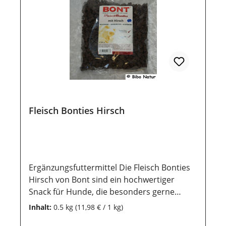
2%; Feuchtegehalt 18%
Zusatzstoffe:Konservierungsstoffe
Lagerung:Damit unsere Produkte auch nach
dem Kauf noch lange haltbar bleiben, ist
eine trockene und luftdichte Aufbewahrung
wichtig. Ebenso sollten sie vor direkter
Sonneneinstrahlung geschützt werden,
damit die wertvollen Inhaltsstoffe lange
erhalten bleiben.
Fleisch Bonties Hirsch
Ergänzungsfuttermittel Die Fleisch Bonties
Hirsch von Bont sind ein hochwertiger
Snack für Hunde, die besonders gerne
Wildfleisch genießen. Diese Leckerlis
Inhalt:
0.5 kg
(11,98 € / 1 kg)
bestehen hauptsächlich aus Hirschfleisch,