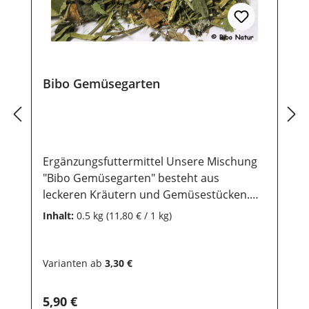
Bibo Gemüsegarten
Ergänzungsfuttermittel Unsere Mischung
"Bibo Gemüsegarten" besteht aus
leckeren Kräutern und Gemüsestücken.
Dein Kaninchen, Meerschwein, Hamster,
Inhalt:
0.5 kg
(11,80 € / 1 kg)
Chinchilla, Degu und Deine Maus werden
Dir für die Abwechslung danken.
Zusammensetzung: Birkenblätter, Luzerne,
Varianten ab
3,30 €
Karotten, Apfel, Zucchini, Himbeerblätter,
Spitzwegerich, Petersilienstiele, Tomaten,
Regulärer Preis:
5,90 €