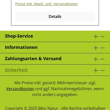
Gurken, LöwenzahnLagerung: Damit
Preise inkl. MwSt. zzgl. Versandkosten
unsere Produkte auch nach dem Kauf
noch lange haltbar bleiben, ist eine
Details
trockene und luftdichte
Aufbewahrung wichtig. Ebenso sollten sie
vor direkter Sonneneinstrahlung geschützt
Shop-Service
werden, damit die wertvollen Inhaltsstoffe
lange erhalten bleiben.
Informationen
Zahlungsarten & Versand
Sicherheit
Alle Preise inkl. gesetzl. Mehrwertsteuer zzgl.
Versandkosten
und ggf. Nachnahmegebühren, wenn
nicht anders angegeben.
Copyright © 2025 Bibo Natur - Alle Rechte vorbehalten