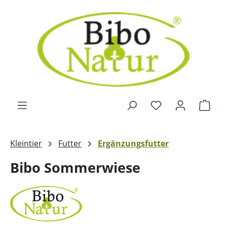
Zum Hauptinhalt springen
Ware
Kleintier
Futter
Ergänzungsfutter
Bibo Sommerwiese