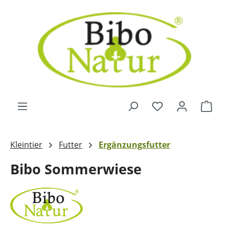
Zum Hauptinhalt springen
Ware
Kleintier
Futter
Ergänzungsfutter
Bibo Sommerwiese