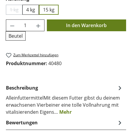
1 kg
4 kg
15 kg
(Diese Option ist zurzeit nicht verfügbar.)
Produkt Anzahl: Gib den gewünschten Wer
In den Warenkorb
Beutel
Zum Merkzettel hinzufügen
Produktnummer:
40480
Beschreibung
AlleinfuttermittelMit diesem Futter gibst du deinem
erwachsenen Vierbeiner eine tolle Vollnahrung mit
vitalisierenden Eigens…
Mehr
Bewertungen