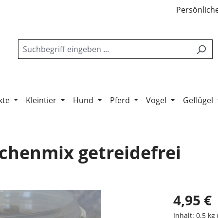
Persönliche
kte
Kleintier
Hund
Pferd
Vogel
Geflügel
chenmix getreidefrei
4,95 €
Inhalt:
0.5 kg