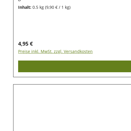
Fleisch und tierische Nebenerzeugnisse (min. 4% Hi
Inhalt:
0.5 kg
(9,90 € / 1 kg)
Rohasche 10%; Rohfaser 2%; Feuchtegehalt 18% Zu
bleiben, ist eine trockene und luftdichte Aufbewah
Inhaltsstoffe lange erhalten bleiben.
Regulärer Preis:
4,95 €
Preise inkl. MwSt. zzgl. Versandkosten