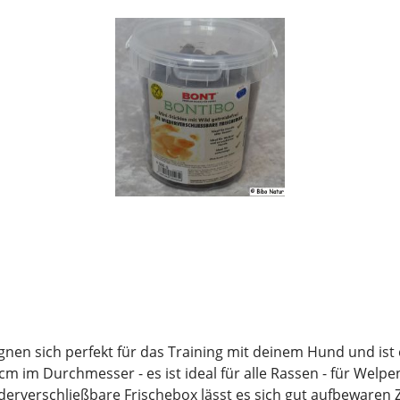
eignen sich perfekt für das Training mit deinem Hund und is
. 1 cm im Durchmesser - es ist ideal für alle Rassen - für We
ederverschließbare Frischebox lässt es sich gut aufbewar