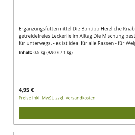
Ergänzungsfuttermittel Die Bontibo Herzliche Kna
getreidefreies Leckerlie im Alltag Die Mischung bes
für unterwegs. - es ist ideal für alle Rassen - f
lässt es sich gut aufbewaren Zusammensetzung:pfla
Inhalt:
0.5 kg
(9,90 € / 1 kg)
Analytische Bestandteile:Rohprotein 19%; Öle und
unsere Produkte auch nach dem Kauf noch lange halt
Sonneneinstrahlung geschützt werden, damit die wer
Regulärer Preis:
4,95 €
Preise inkl. MwSt. zzgl. Versandkosten