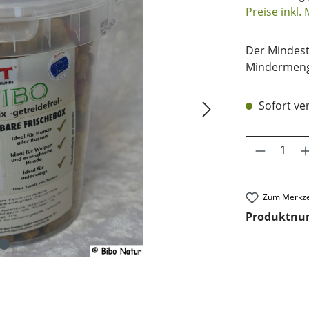
Preise inkl.
Der Mindest
Mindermenge
Sofort ver
Produkt 
Zum Merkze
Produktn