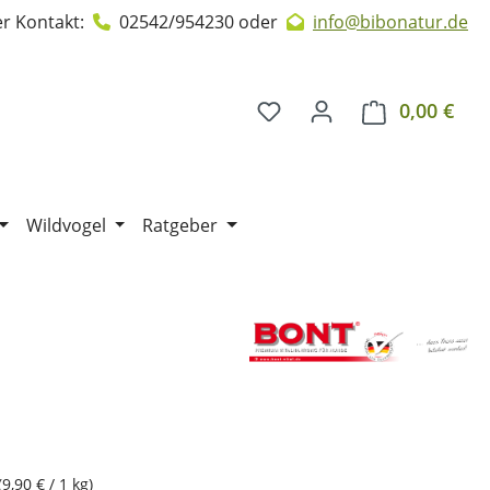
r Kontakt:
02542/954230
oder
info@bibonatur.de
0,00 €
Ware
Wildvogel
Ratgeber
(9,90 € / 1 kg)