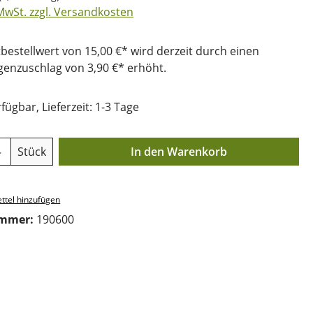
 MwSt. zzgl. Versandkosten
bestellwert von 15,00 €* wird derzeit durch einen
nzuschlag von 3,90 €* erhöht.
fügbar, Lieferzeit: 1-3 Tage
Anzahl: Gib den gewünschten Wert ein o
Stück
In den Warenkorb
ttel hinzufügen
ummer:
190600