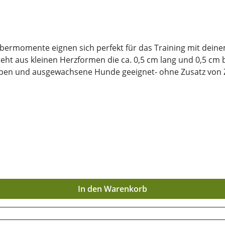
bbermomente eignen sich perfekt für das Training mit dei
teht aus kleinen Herzformen die ca. 0,5 cm lang und 0,5 cm b
ür Welpen und ausgewachsene Hunde geeignet- ohne Zusatz vo
nzliche Nebenerzeugnisse, Fleisch und tierische Nebenerze
 Fette 3%; Rohasche 9%; Rohfaser 2%; Feuchtegehalt 18% Zu
bar bleiben, ist eine trockene und luftdichte Aufbewahrung
tvollen Inhaltsstoffe lange erhalten bleiben.
In den Warenkorb