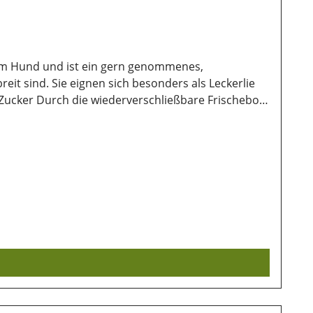
nem Hund und ist ein gern genommenes,
reit sind. Sie eignen sich besonders als Leckerlie
n Zucker Durch die wiederverschließbare Frischebox
ugnisse, Gemüse, Öle und Fette, Propylenglycol
satzstoffe:Konservierungsstoffe Lagerung:Damit
 wichtig. Ebenso sollten sie vor direkter