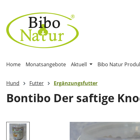
m Hauptinhalt springen
Zur Suche springen
Zur Hauptnavigation springen
Home
Monatsangebote
Aktuell
Bibo Natur Produ
Hund
Futter
Ergänzungsfutter
Bontibo Der saftige Kno
Bildergalerie überspringen