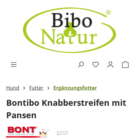
Zum Hauptinhalt springen
Ware
Hund
Futter
Ergänzungsfutter
Bontibo Knabberstreifen mit
Pansen