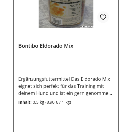
Bontibo Eldorado Mix
Ergänzungsfuttermittel Das Eldorado Mix
eignet sich perfekt für das Training mit
deinem Hund und ist ein gern genommens
Leckerlie im Alltag.Die Mischung besteht
Inhalt:
0.5 kg
(8,90 € / 1 kg)
aus kleinen Herzformen, Knochenformen,
Blütenformen und runde Formen - es ist
ideal für alle Rassen - für Welpen und
ausgewachsene Hunde geeignet- ohne