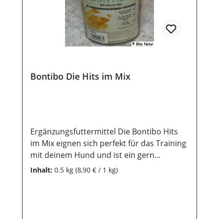
1%; Feuschtegehalt 18%
Zusatzstoffe:Konservierungsstoffe und
Farbstoffe Lagerung:Damit unsere
Produkte auch nach dem Kauf noch lange
haltbar bleiben, ist eine trockene und
luftdichte Aufbewahrung wichtig. Ebenso
sollten sie vor direkter
Bontibo Die Hits im Mix
Sonneneinstrahlung geschützt werden,
damit die wertvollen Inhaltsstoffe lange
erhalten bleiben.
Ergänzungsfuttermittel Die Bontibo Hits
im Mix eignen sich perfekt für das Training
mit deinem Hund und ist ein gern
genommens Leckerlie im Alltag. Die
Inhalt:
0.5 kg
(8,90 € / 1 kg)
Mischung besteht aus kleinen Herzformen,
Knochenformen und runde Formen - es ist
ideal für alle Rassen - für Welpen und
ausgewachsene Hunde geeignet - ohne