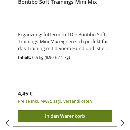
Bontibo Soft Trainings Mini Mix
erhalten bleiben.
Ergänzungsfuttermittel Die Bontibo Soft-
Trainings-Mini-Mix eignen sich perfekt für
das Training mit deinem Hund und ist ein
gern genommens Leckerlie im Alltag. Die
Inhalt:
0.5 kg
(8,90 € / 1 kg)
Mischung besteht aus kleinen
Knochenformen die ca. 1 cm lang und 0,5
cm breit sind. Sie eignen sich besonders
als Leckerlie für unterwegs. - es ist ideal für
alle Rassen - für Welpen und
Regulärer Preis:
4,45 €
ausgewachsene Hunde geeignet- ohne
Preise inkl. MwSt. zzgl. Versandkosten
Zusatz von Zucker Durch die
wiederverschließbare Frischebox lässt es
In den Warenkorb
sich gut aufbewaren
Zusammensetzung:Getreide, pflanzliche