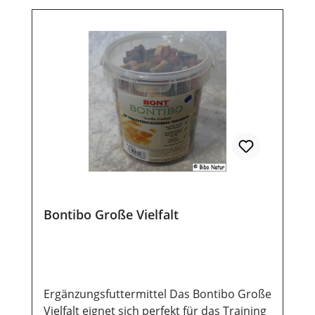
Nebenerzeugnisse, Fleisch und tierische
Nebenerzeugnisse, pflanzliche
Eiweißextrakte, Öle und Fette, Fisch und
Fischnebenerzeugnisse, Propylenglycol
Analytische Bestandteile:Rohprotein 19%;
Öle und Fette 5%; Rohasche 5%; Rohfaser
1%; Feuschtegehalt 18%
Zusatzstoffe:Konservierungsstoffe und
Farbstoffe Lagerung:Damit unsere
Produkte auch nach dem Kauf noch lange
haltbar bleiben, ist eine trockene und
luftdichte Aufbewahrung wichtig. Ebenso
sollten sie vor direkter
Bontibo Große Vielfalt
Sonneneinstrahlung geschützt werden,
damit die wertvollen Inhaltsstoffe lange
erhalten bleiben.
Ergänzungsfuttermittel Das Bontibo Große
Vielfalt eignet sich perfekt für das Training