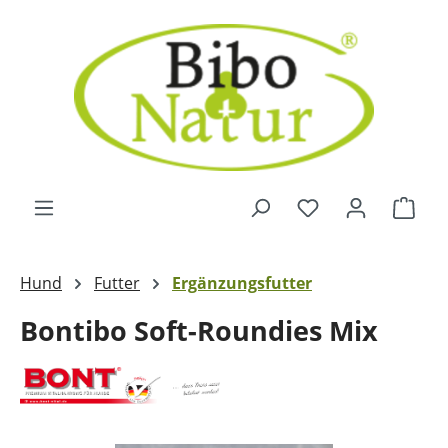
Zum Hauptinhalt springen
Ware
Hund
Futter
Ergänzungsfutter
Bontibo Soft-Roundies Mix