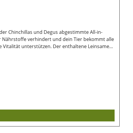
der Chinchillas und Degus abgestimmte All-in-
ner Nährstoffe verhindert und dein Tier bekommt alle
e Vitalität unterstützen. Der enthaltene Leinsamen
as wird der Zahnabrieb auf natürliche weise
n herrliches Knabber-
emessen Zusätzlich solltest du Heu zur Verfügung
ich, Weißklee, Scgafgarbe) 0,5%, Fructo-
5%; Calcium 0,8%; Phosphor 0,55%Lagerung:Damit
 wichtig. Ebenso sollten sie vor direkter