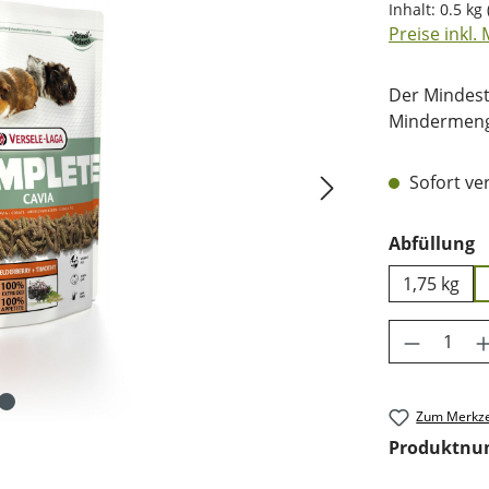
Inhalt:
0.5 kg
Preise inkl.
Der Mindest
Mindermenge
Sofort ver
a
Abfüllung
1,75 kg
Produkt 
Zum Merkze
Produktn