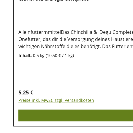
AlleinfuttermmittelDas Chinchilla & Degu Complete
Onefutter, das dir die Versorgung deines Haustieres
wichtigen Nährstoffe die es benötigt. Das Futter e
(Omega-3 Quelle) kann für ein gesundes und glänze
Inhalt:
0.5 kg
(10,50 € / 1 kg)
unterstützt, die verschiedenen Kräuter sorgen für
vergnügen.Futterempfehlung:Je nach Größe und Alter
stellen. Für ein gesundes und aktives Tier solltest du das Futter und Trin
(Thimoteegras 4%), pflanzliche Eiweißextrakte, Saat
Oligosaccharide, YuccaAnalytische Bestandteile: 
Regulärer Preis:
5,25 €
unsere Produkte auch nach dem Kauf noch lange halt
Preise inkl. MwSt. zzgl. Versandkosten
Sonneneinstrahlung geschützt werden, damit die we