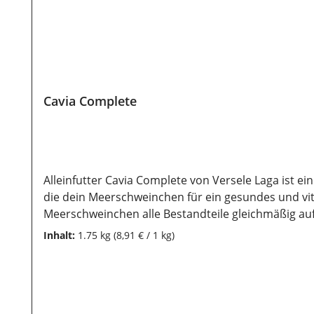
Cavia Complete
Alleinfutter Cavia Complete von Versele Laga ist ei
die dein Meerschweinchen für ein gesundes und vita
Meerschweinchen alle Bestandteile gleichmäßig aufnimmt. Die spezielle Rezeptur ist reich an Vitamin C, das lebenswichtig für Meersc
Immunsystem stärkt. Zudem fördert der hohe Ballaststoffge
Inhalt:
1.75 kg
(8,91 € / 1 kg)
unterstützt das Immunsystem Hoher Ballaststoffgehalt – fördert die Verdauung und Zahnabnutzung Extrudierte Pellets – verhindert selektives Fressen
Getreidefrei – optimal für die Gesundheit deines Meerschweinchens Zusammensetzung:pflanzliche Nebenerzeugnisse 
Früchte(hollunderbeeren 5%), Mineralstoffe, Saaten 
Rohfaser 20,0 %; Rohasche 8,0 % , Calcium 0,8% ; Ph