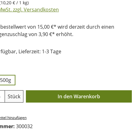
(10,20 € / 1 kg)
 MwSt. zzgl. Versandkosten
bestellwert von 15,00 €* wird derzeit durch einen
nzuschlag von 3,90 €* erhöht.
fügbar, Lieferzeit: 1-3 Tage
uswählen
500g
Anzahl: Gib den gewünschten Wert ein o
Stück
In den Warenkorb
ttel hinzufügen
ummer:
300032