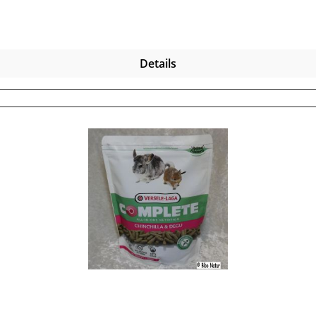
 199mg, 3b202 (Jod) 2mg; E4 (Kupfer) 10mg, 3b502 (Mangan) 7
Produkte auch nach dem Kauf noch lange haltbar bleiben, i
strahlung geschützt werden, damit die wertvollen Inhaltssto
Details