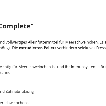
 Complete"
nd vollwertiges Alleinfuttermittel für Meerschweinchen. Es e
nötigt. Die
extrudierten Pellets
verhindern selektives Fres
swichtig für Meerschweinchen ist und ihr Immunsystem stär
 Zähne.
 und Zahnabnutzung
eerschweinchens