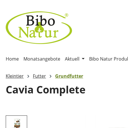
m Hauptinhalt springen
Zur Suche springen
Zur Hauptnavigation springen
Home
Monatsangebote
Aktuell
Bibo Natur Produ
Kleintier
Futter
Grundfutter
Cavia Complete
Bildergalerie überspringen