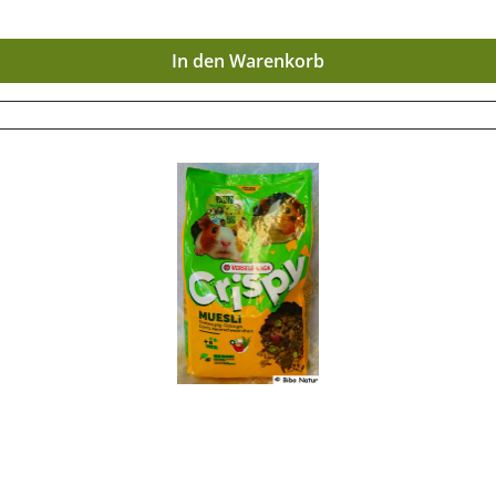
 noch lange haltbar bleiben, ist eine trockene und luftdic
t die wertvollen Inhaltsstoffe lange erhalten bleiben.
In den Warenkorb