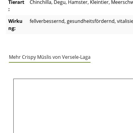
Tierart
Chinchilla, Degu, Hamster, Kleintier, Meersch
:
Wirku
fellverbessernd, gesundheitsfördernd, vitalis
ng:
Mehr Crispy Müslis von Versele-Laga
Produktgalerie überspringen