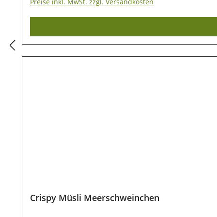
Preise inkl. MwSt. zzgl. Versandkosten
Lagerung Damit unsere Produkte auch nach dem Kauf
direkter Sonneneinstrahlung geschützt werden, dami
Crispy Müsli Meerschweinchen