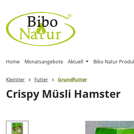
m Hauptinhalt springen
Zur Suche springen
Zur Hauptnavigation springen
Home
Monatsangebote
Aktuell
Bibo Natur Produ
Kleintier
Futter
Grundfutter
Crispy Müsli Hamster
Bildergalerie überspringen