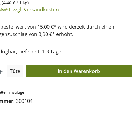
g
(4,40 € / 1 kg)
 MwSt. zzgl. Versandkosten
bestellwert von 15,00 €* wird derzeit durch einen
nzuschlag von 3,90 €* erhöht.
fügbar, Lieferzeit: 1-3 Tage
Anzahl: Gib den gewünschten Wert ein o
Tüte
In den Warenkorb
ttel hinzufügen
ummer:
300104