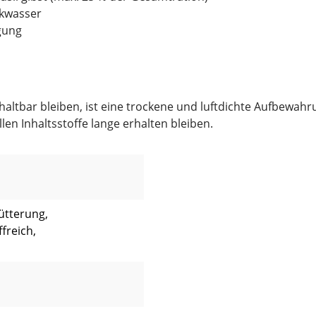
nkwasser
gung
tbar bleiben, ist eine trockene und luftdichte Aufbewahrun
en Inhaltsstoffe lange erhalten bleiben.
ütterung,
freich,