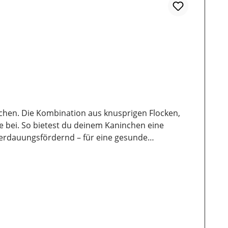
ninchen. Die Kombination aus knusprigen Flocken,
test du deinem Kaninchen eine
sammensetzung
hysiologische
kg), Kupfer (4,5 mg/kg), Mangan (34 mg/kg), Zink