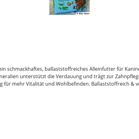
t ein schmackhaftes, ballaststoffreiches Alleinfutter für Ka
 unterstützt die Verdauung und trägt zur Zahnpflege bei. So bie
den. Ballaststoffreich & verdauungsfördernd – für eine gesunde
Ohne künstliche Farben und Aromen. Geeignet für alle Kaninchenrassen. Zu
ker, pflanzliche Eiweiß-Extrakte, Samen, Ole und Fette ,Algen ,Fructo-Oligosacharide,
 Rohasche 7%; Calcium 1%; Phospohr 0,5% Zusatzstoffe je kg Ernährungsp
 IE/kg), Vitamin E (36 mg/kg), Eisen (45 mg/kg), Jod (0,9 mg/
ispy Müsli