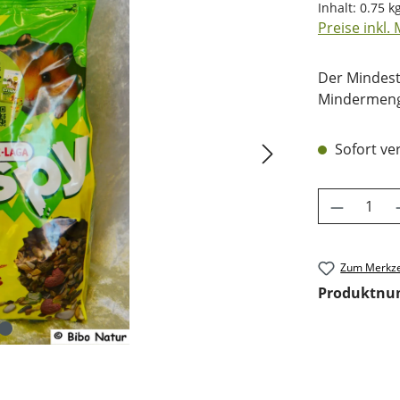
Inhalt:
0.75 k
Preise inkl.
Der Mindest
Mindermenge
Sofort ver
Produkt 
Zum Merkze
Produktn