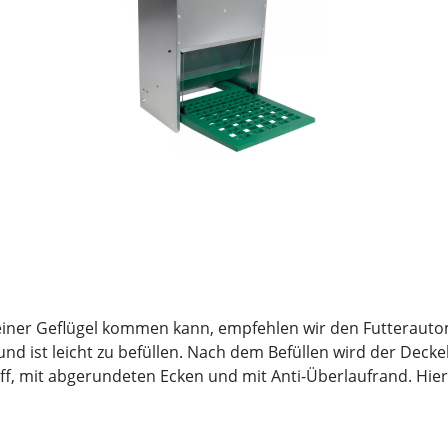
iner Geflügel kommen kann, empfehlen wir den Futterautom
 und ist leicht zu befüllen. Nach dem Befüllen wird der Deck
ff, mit abgerundeten Ecken und mit Anti-Überlaufrand. Hi
ziert werden. Das Plastikpedal ist aus gelöchertem Kunstst
llbar. Dein Geflügel tritt auf das Pedal die Futterklappe off