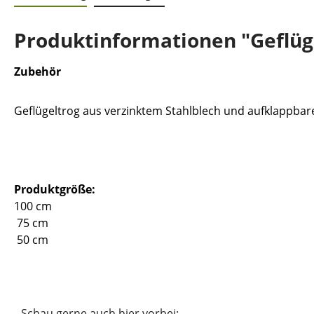
Produktinformationen "Geflüge
Zubehör
Geflügeltrog aus verzinktem Stahlblech und aufklappbare
Produktgröße:
100 cm
75 cm
50 cm
Schau gerne auch hier vorbei: