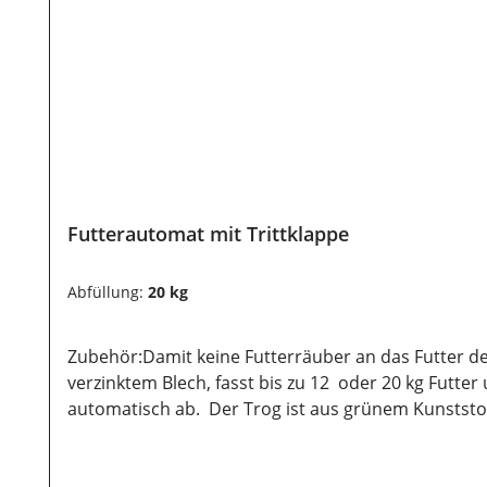
Futterautomat mit Trittklappe
Abfüllung:
20 kg
Zubehör:Damit keine Futterräuber an das Futter de
verzinktem Blech, fasst bis zu 12 oder 20 kg Futter
automatisch ab. Der Trog ist aus grünem Kunststo
vermeiden und die Schimmelbildung kann stark redu
auf das Gewicht deines Tieres von 0,5 bis 5 kg einste