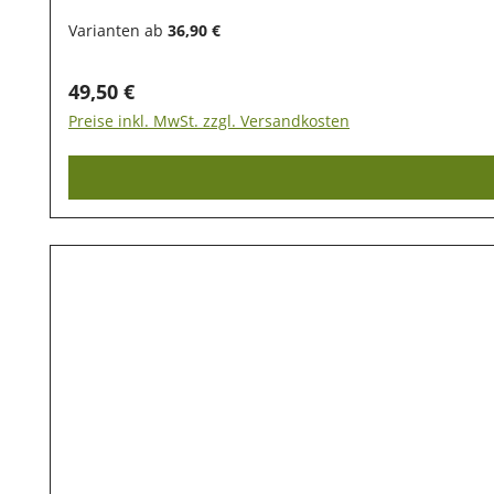
Klappe wieder, so können keine ungebetenen Gäste 
(Art. 140180) Futtermenge Vorteile:- Futter ist ge
Varianten ab
36,90 €
werden- Schimmelbildung kann reduziert werden- 
Regulärer Preis:
49,50 €
Preise inkl. MwSt. zzgl. Versandkosten