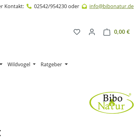
r Kontakt:
02542/954230
oder
info@bibonatur.de
0,00 €
Ware
Wildvogel
Ratgeber
€