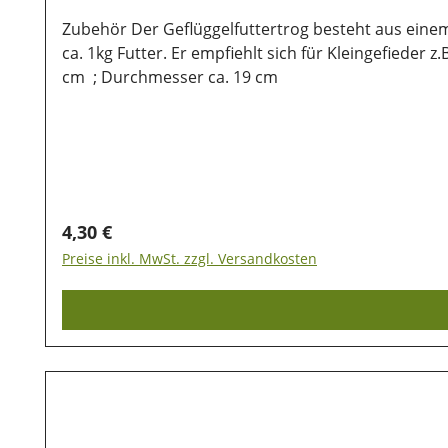
Zubehör Der Geflüggelfuttertrog besteht aus einem
ca. 1kg Futter. Er empfiehlt sich für Kleingefiede
cm ; Durchmesser ca. 19 cm
Regulärer Preis:
4,30 €
Preise inkl. MwSt. zzgl. Versandkosten