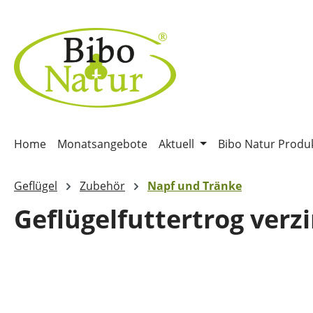
m Hauptinhalt springen
Zur Suche springen
Zur Hauptnavigation springen
Home
Monatsangebote
Aktuell
Bibo Natur Produ
Geflügel
Zubehör
Napf und Tränke
Geflügelfuttertrog verz
Bildergalerie überspringen