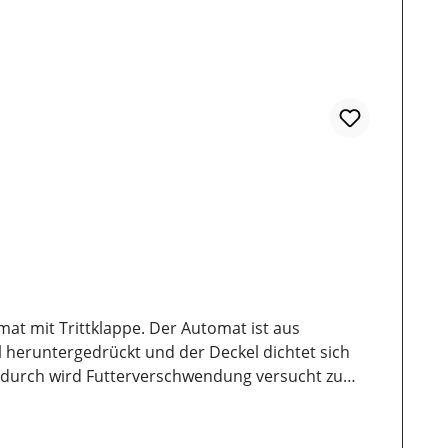
at mit Trittklappe. Der Automat ist aus
el heruntergedrückt und der Deckel dichtet sich
erdurch wird Futterverschwendung versucht zu
off damit kein Schmutz darauf liegen bleibt und
net sich, beim verlassen des Pedals schließt sich die