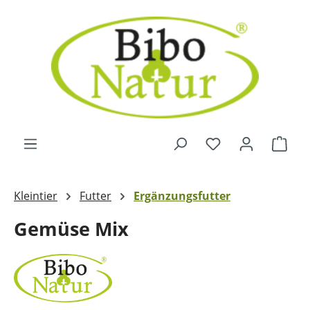
Zum Hauptinhalt springen
Ware
Kleintier
Futter
Ergänzungsfutter
Gemüse Mix