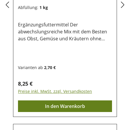
Abfüllung:
1 kg
Ergänzungsfuttermittel Der
abwechslungsreiche Mix mit dem Besten
aus Obst, Gemüse und Kräutern ohne
Getreide! Das gesunde
Ergänzungsfuttermittel für dein
Tier.Zusammensetzung: Erbsenflocken,
Möhrenflocken, Luzernepellets,
Varianten ab
2,70 €
Sellerieflocken, Bananen, Äpfel, Rote Beete,
Paprika, Kürbisflocken, Kräutermischung
Regulärer Preis:
8,25 €
(Brennnesselblätter, Enzianwurzel,
Preise inkl. MwSt. zzgl. Versandkosten
Tausendgüldekraut, Beinwellwurzel,
Kamilleblüten, Fenchel, Kümmel,
In den Warenkorb
Rhabarberwurzel, Kalmuswurzel geschält,
Mistelkraut, Schafgarbenkraut,
Brombeerblätter, Leinsamen) Analytische
Bestandteile:14,70% Protein; 8,90%