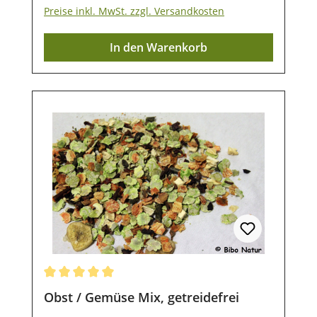
Gurken, LöwenzahnLagerung: Damit
Preise inkl. MwSt. zzgl. Versandkosten
unsere Produkte auch nach dem Kauf
noch lange haltbar bleiben, ist eine
In den Warenkorb
trockene und luftdichte
Aufbewahrung wichtig. Ebenso sollten sie
vor direkter Sonneneinstrahlung geschützt
werden, damit die wertvollen Inhaltsstoffe
lange erhalten bleiben.
Durchschnittliche Bewertung von 5 von 5 Sternen
Obst / Gemüse Mix, getreidefrei