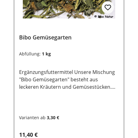
Bibo Gemüsegarten
Abfüllung:
1 kg
Ergänzungsfuttermittel Unsere Mischung
"Bibo Gemüsegarten" besteht aus
leckeren Kräutern und Gemüsestücken.
Dein Kaninchen, Meerschwein, Hamster,
Chinchilla, Degu und Deine Maus werden
Dir für die Abwechslung danken.
Zusammensetzung: Birkenblätter, Luzerne,
Varianten ab
3,30 €
Karotten, Apfel, Zucchini, Himbeerblätter,
Spitzwegerich, Petersilienstiele, Tomaten,
Regulärer Preis:
11,40 €