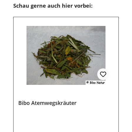
Produktgalerie überspringen
Schau gerne auch hier vorbei:
Bibo Atemwegskräuter