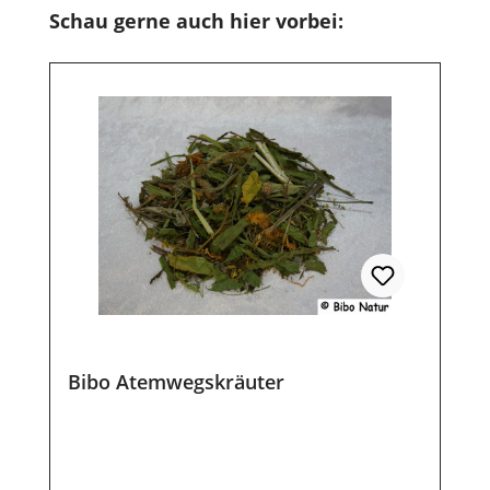
Produktgalerie überspringen
Schau gerne auch hier vorbei:
Bibo Atemwegskräuter