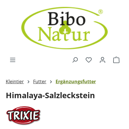
Zum Hauptinhalt springen
Ware
Kleintier
Futter
Ergänzungsfutter
Himalaya-Salzleckstein