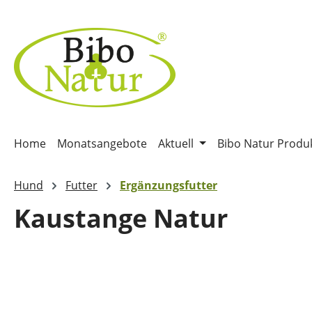
m Hauptinhalt springen
Zur Suche springen
Zur Hauptnavigation springen
Home
Monatsangebote
Aktuell
Bibo Natur Produ
Hund
Futter
Ergänzungsfutter
Kaustange Natur
Bildergalerie überspringen