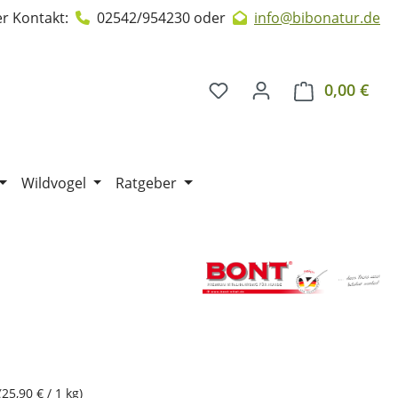
r Kontakt:
02542/954230
oder
info@bibonatur.de
0,00 €
Ware
Wildvogel
Ratgeber
(25,90 € / 1 kg)