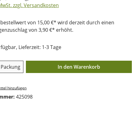
 MwSt. zzgl. Versandkosten
bestellwert von 15,00 €* wird derzeit durch einen
nzuschlag von 3,90 €* erhöht.
fügbar, Lieferzeit: 1-3 Tage
Anzahl: Gib den gewünschten Wert ein o
Packung
In den Warenkorb
ttel hinzufügen
ummer:
425098