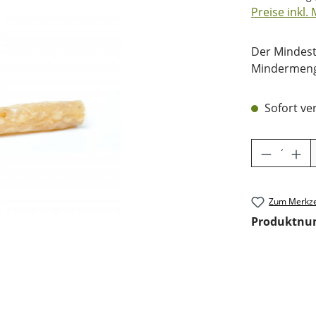
Preise inkl.
Der Mindest
Mindermenge
Sofort ver
Produkt 
Zum Merkze
Produktn