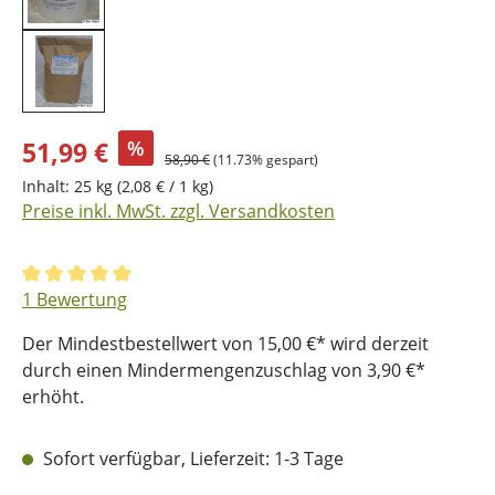
51,99 €
%
58,90 €
(11.73% gespart)
Inhalt:
25 kg
(2,08 € / 1 kg)
Preise inkl. MwSt. zzgl. Versandkosten
Durchschnittliche Bewertung von 5 von 5 Sternen
1 Bewertung
Der Mindestbestellwert von 15,00 €* wird derzeit
durch einen Mindermengenzuschlag von 3,90 €*
erhöht.
Sofort verfügbar, Lieferzeit: 1-3 Tage