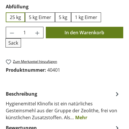
auswählen
Abfüllung
25 kg
5 kg Eimer
5 kg
1 kg Eimer
Produkt Anzahl: Gib den gewünschten Wer
In den Warenkorb
Sack
Zum Merkzettel hinzufügen
Produktnummer:
40401
Beschreibung
Hygienemittel Klinofix ist ein natürliches
Gesteinsmehl aus der Gruppe der Zeolithe, frei von
künstlichen Zusatzstoffen. Als…
Mehr
Bewertungen