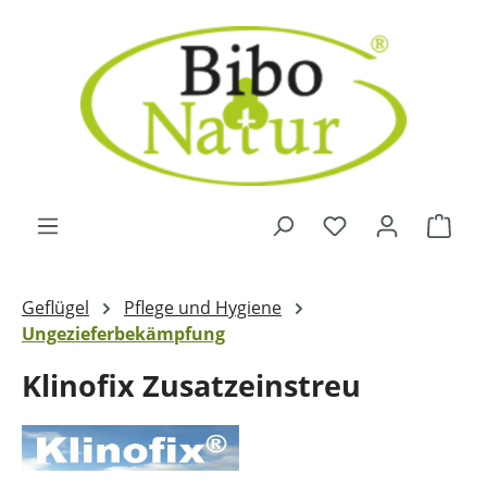
Zum Hauptinhalt springen
Ware
Geflügel
Pflege und Hygiene
Ungezieferbekämpfung
Klinofix Zusatzeinstreu