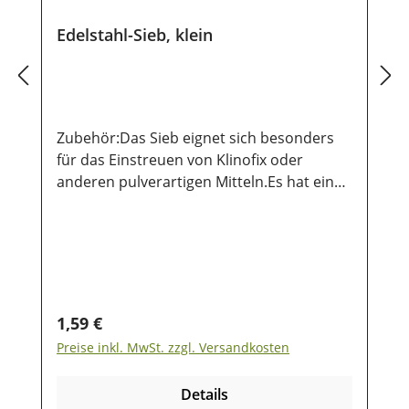
Edelstahl-Sieb, klein
Zubehör:Das Sieb eignet sich besonders
für das Einstreuen von Klinofix oder
anderen pulverartigen Mitteln.Es hat eine
Durchmesser von 8 cm und der Stiel ist 12
cm lang
Regulärer Preis:
1,59 €
Preise inkl. MwSt. zzgl. Versandkosten
Details