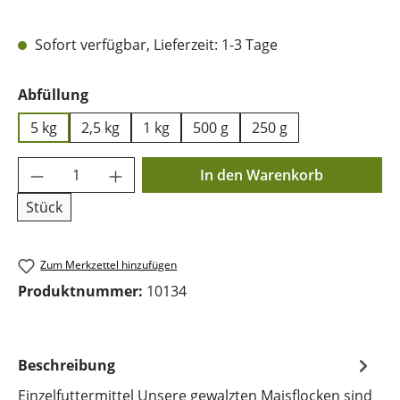
Sofort verfügbar, Lieferzeit: 1-3 Tage
auswählen
Abfüllung
5 kg
2,5 kg
1 kg
500 g
250 g
Produkt Anzahl: Gib den gewünschten Wer
In den Warenkorb
Stück
Zum Merkzettel hinzufügen
Produktnummer:
10134
Beschreibung
Einzelfuttermittel Unsere gewalzten Maisflocken sind