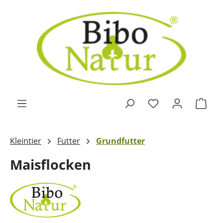
Zum Hauptinhalt springen
Ware
Kleintier
Futter
Grundfutter
Maisflocken