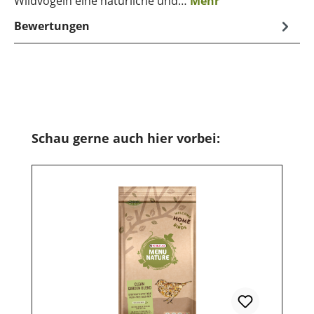
Wildvögeln eine natürliche und…
Mehr
Bewertungen
Produktgalerie überspringen
Schau gerne auch hier vorbei: