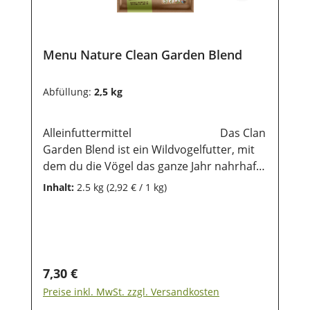
Menu Nature Clean Garden Blend
Abfüllung:
2,5 kg
Alleinfuttermittel Das Clan
Garden Blend ist ein Wildvogelfutter, mit
dem du die Vögel das ganze Jahr nahrhaft
und artgerecht versorgen kannst. Es ist
Inhalt:
2.5 kg
(2,92 € / 1 kg)
eine Mischung für jeden Tag aus
augesuchten Samen ohne Schale, dadurch
hast du keine Rückstände von
Samenschalen auf deinem Rasen oder
Terrasse. Es wird dir ein Vergnügen
Regulärer Preis:
7,30 €
bereiten, die Vögel in deinem Garten zu
Preise inkl. MwSt. zzgl. Versandkosten
beobachten.Damit du dir keine schädliche