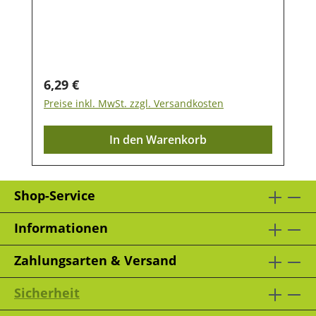
oder Hamster gebogen
werden. Größegroß: 27 x 16 cmklein: 21 x
13 cm
Regulärer Preis:
6,29 €
Preise inkl. MwSt. zzgl. Versandkosten
In den Warenkorb
Shop-Service
Informationen
Zahlungsarten & Versand
Sicherheit