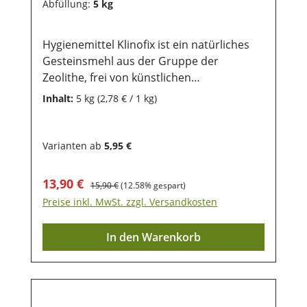
Abfüllung:
5 kg
Hygienemittel Klinofix ist ein natürliches
Gesteinsmehl aus der Gruppe der
Zeolithe, frei von künstlichen
Zusatzstoffen. Als sehr feines Pulver kann
Inhalt:
5 kg
(2,78 € / 1 kg)
es einfach in den Stall oder Käfig
eingestreut werden. Klinofix eignet sich für
alle Tierarten, die in Ställen oder Käfigen
Varianten ab
5,95 €
gehalten werden, und reduziert auf
natürliche Weise den Ammoniakgehalt,
Verkaufspreis:
Regulärer Preis:
13,90 €
15,90 €
(12.58% gespart)
wodurch eine hygienische Umgebung
Preise inkl. MwSt. zzgl. Versandkosten
geschaffen wird. Es findet Anwendung
sowohl bei Haustieren als auch bei
In den Warenkorb
Nutztieren in Stallanlagen. Typische
Tierarten, bei denen Klinofix einen
wertvollen Beitrag zur Hygiene leisten
kann, sind unten aufgelistet. Stoppt