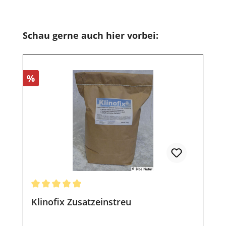
Produktgalerie überspringen
Schau gerne auch hier vorbei:
Rabatt
%
Durchschnittliche Bewertung von 5 von 5 Sternen
Klinofix Zusatzeinstreu