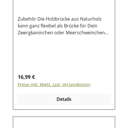
Zubehör Die Holzbrücke aus Naturholz
kann ganz flexibel als Brücke für Dein
Zwergkaninchen oder Meerschweinchen
verwendet werden. Größe50 x 30 cm
Regulärer Preis:
16,99 €
Preise inkl. MwSt. zzgl. Versandkosten
Details