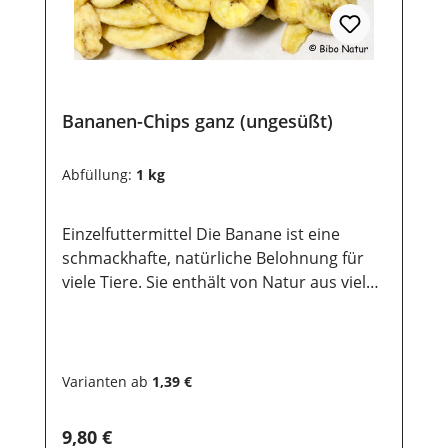
Bananen-Chips ganz (ungesüßt)
Abfüllung:
1 kg
Einzelfuttermittel Die Banane ist eine
schmackhafte, natürliche Belohnung für
viele Tiere. Sie enthält von Natur aus viele
Vitamine sowie Mineralstoffe und
Spurenelemente und kann eine
ausgewogene Ernährung ergänzen.Durch
ihren hohen Kaliumgehalt unterstützt sie
Varianten ab
1,39 €
die normale Funktion von Muskeln, Nerven
und Herz.Zudem ist sie leicht verdaulich
Regulärer Preis:
9,80 €