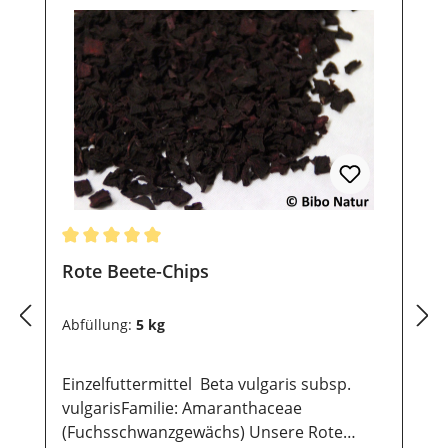
vor direkter Sonneneinstrahlung geschützt
werden, damit die wertvollen Inhaltsstoffe
lange erhalten bleiben.
Durchschnittliche Bewertung von 5 von 5 Sternen
Rote Beete-Chips
Abfüllung:
5 kg
Einzelfuttermittel Beta vulgaris subsp.
vulgarisFamilie: Amaranthaceae
(Fuchsschwanzgewächs) Unsere Rote