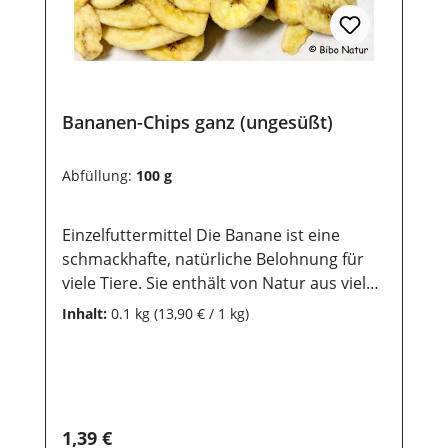
sollten sie vor
direkter Sonneneinstrahlung geschützt
werden, damit die wertvollen Inhaltsstoffe
lange erhalten bleiben.
Bananen-Chips ganz (ungesüßt)
Abfüllung:
100 g
Einzelfuttermittel Die Banane ist eine
schmackhafte, natürliche Belohnung für
viele Tiere. Sie enthält von Natur aus viele
Vitamine sowie Mineralstoffe und
Inhalt:
0.1 kg
(13,90 € / 1 kg)
Spurenelemente und kann eine
ausgewogene Ernährung ergänzen.Durch
ihren hohen Kaliumgehalt unterstützt sie
die normale Funktion von Muskeln, Nerven
und Herz.Zudem ist sie leicht verdaulich
Regulärer Preis:
1,39 €