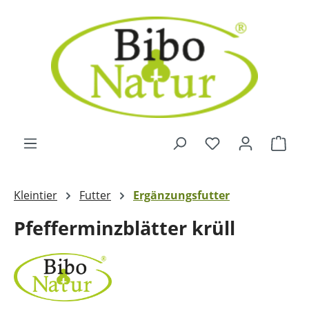
Zum Hauptinhalt springen
Ware
Kleintier
Futter
Ergänzungsfutter
Pfefferminzblätter krüll