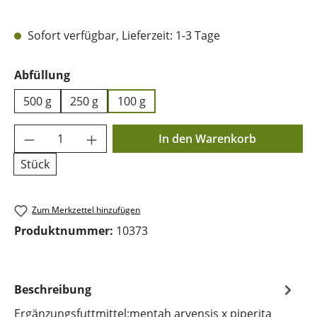
Sofort verfügbar, Lieferzeit: 1-3 Tage
auswählen
Abfüllung
500 g
250 g
100 g
Produkt Anzahl: Gib den gewünschten Wer
In den Warenkorb
Stück
Zum Merkzettel hinzufügen
Produktnummer:
10373
Beschreibung
Ergänzungsfuttmittel:mentah arvensis x piperita