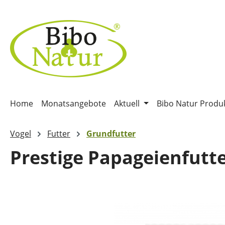
m Hauptinhalt springen
Zur Suche springen
Zur Hauptnavigation springen
Home
Monatsangebote
Aktuell
Bibo Natur Produ
Vogel
Futter
Grundfutter
Prestige Papageienfutt
Bildergalerie überspringen