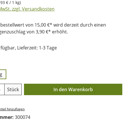
,93 € / 1 kg)
 MwSt. zzgl. Versandkosten
bestellwert von 15,00 €* wird derzeit durch einen
nzuschlag von 3,90 €* erhöht.
fügbar, Lieferzeit: 1-3 Tage
uswählen
kg
Anzahl: Gib den gewünschten Wert ein o
Stück
In den Warenkorb
ttel hinzufügen
ummer:
300074