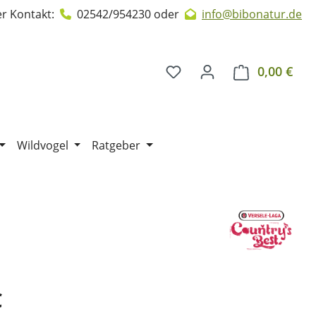
r Kontakt:
02542/954230
oder
info@bibonatur.de
0,00 €
Ware
Wildvogel
Ratgeber
€