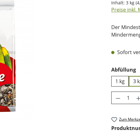
Inhalt:
3 kg
(4
Preise inkl.
Der Mindest
Mindermenge
Sofort ver
a
Abfüllung
1 kg
3 
Produkt 
Zum Merkze
Produktn