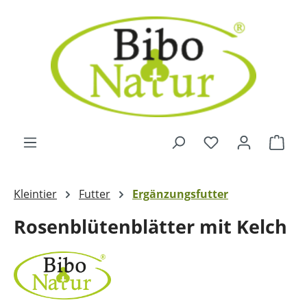
Zum Hauptinhalt springen
Ware
Kleintier
Futter
Ergänzungsfutter
Rosenblütenblätter mit Kelch