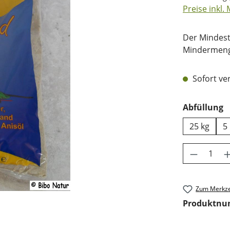
Preise inkl.
Der Mindest
Mindermenge
Sofort ver
a
Abfüllung
25 kg
5
Produkt 
Zum Merkze
Produktn