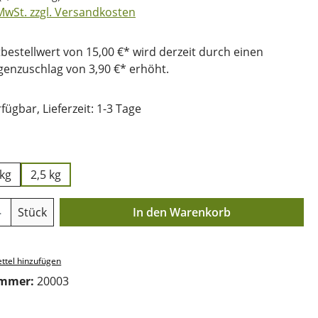
 MwSt. zzgl. Versandkosten
bestellwert von 15,00 €* wird derzeit durch einen
nzuschlag von 3,90 €* erhöht.
fügbar, Lieferzeit: 1-3 Tage
uswählen
 kg
2,5 kg
Anzahl: Gib den gewünschten Wert ein o
Stück
In den Warenkorb
ttel hinzufügen
ummer:
20003