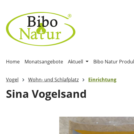
m Hauptinhalt springen
Zur Suche springen
Zur Hauptnavigation springen
Home
Monatsangebote
Aktuell
Bibo Natur Produ
Vogel
Wohn- und Schlafplatz
Einrichtung
Sina Vogelsand
Bildergalerie überspringen