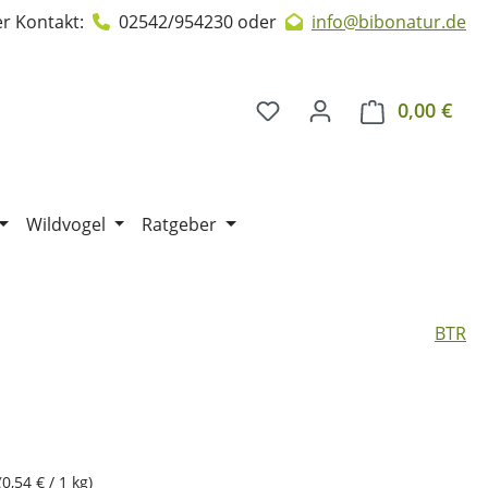
r Kontakt:
02542/954230
oder
info@bibonatur.de
0,00 €
Ware
Wildvogel
Ratgeber
BTR
(0,54 € / 1 kg)