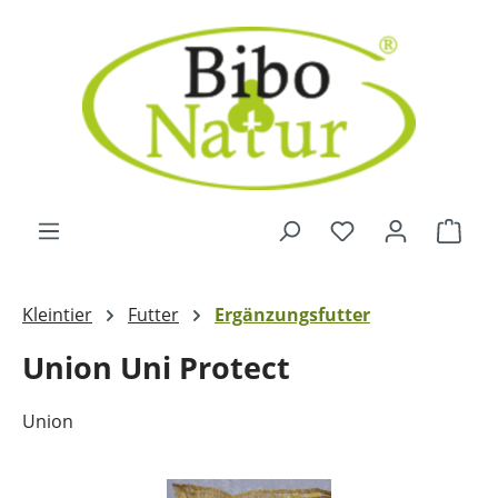
Zum Hauptinhalt springen
Ware
Kleintier
Futter
Ergänzungsfutter
Union Uni Protect
Union
Bildergalerie überspringen