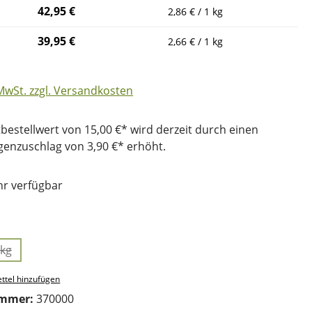
42,95 €
2,86 € / 1 kg
39,95 €
2,66 € / 1 kg
 MwSt. zzgl. Versandkosten
bestellwert von 15,00 €* wird derzeit durch einen
nzuschlag von 3,90 €* erhöht.
r verfügbar
uswählen
 kg
(Diese Option ist zurzeit nicht verfügbar.)
ttel hinzufügen
ummer:
370000