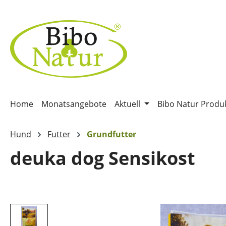
m Hauptinhalt springen
Zur Suche springen
Zur Hauptnavigation springen
Home
Monatsangebote
Aktuell
Bibo Natur Produ
Hund
Futter
Grundfutter
deuka dog Sensikost
Bildergalerie überspringen