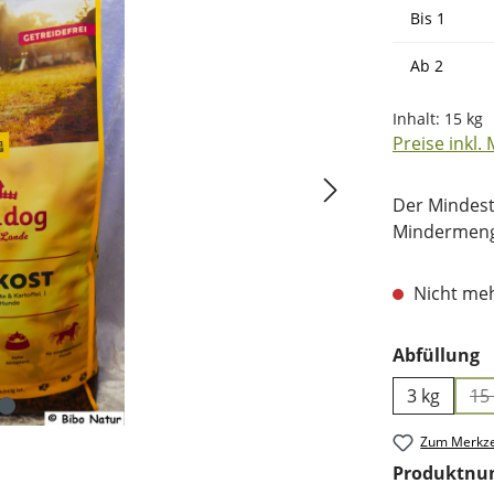
Bis
1
Ab
2
Inhalt:
15 kg
Preise inkl.
Der Mindest
Mindermenge
Nicht meh
a
Abfüllung
3 kg
15
Zum Merkze
Produktn