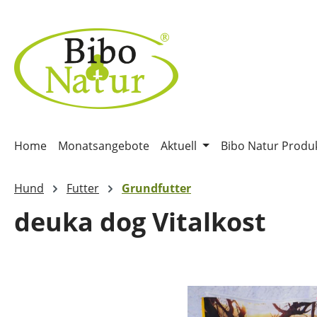
m Hauptinhalt springen
Zur Suche springen
Zur Hauptnavigation springen
Home
Monatsangebote
Aktuell
Bibo Natur Produ
Hund
Futter
Grundfutter
deuka dog Vitalkost
Bildergalerie überspringen