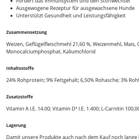
Fördert das Immunsystem und den Stoffwechsel
Ausgewogene Rezeptur für ausgewachsene Hunde
Unterstützt Gesundheit und Leistungsfähigkeit
Zusammensetzung
Weizen, Geflügelfleischmehl 21,60 %, Weizenmehl, Mais, G
Monocalciumphosphat, Kaliumchlorid
Inhaltsstoffe
24% Rohprotein; 9% Fettgehalt; 6,50% Rohasche; 3% Roh
Zusatzstoffe
Vitamin A I.E. 14.00; Vitamin D³ I.E. 1.400; L-Carnitin 10
Lagerung
Damit unsere Produkte auch nach dem Kauf noch lange hal