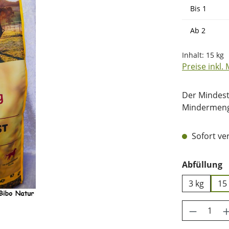
Bis
1
Ab
2
Inhalt:
15 kg
Preise inkl.
Der Mindest
Mindermenge
Sofort ver
a
Abfüllung
3 kg
15
Produkt 