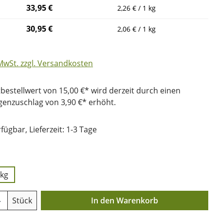
33,95 €
2,26 € / 1 kg
30,95 €
2,06 € / 1 kg
 MwSt. zzgl. Versandkosten
bestellwert von 15,00 €* wird derzeit durch einen
nzuschlag von 3,90 €* erhöht.
fügbar, Lieferzeit: 1-3 Tage
uswählen
 kg
Anzahl: Gib den gewünschten Wert ein o
Stück
In den Warenkorb