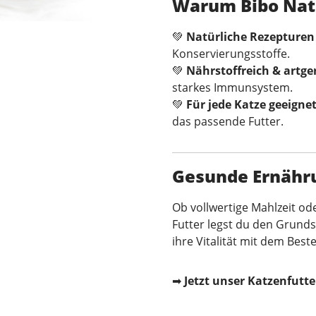
Warum Bibo Natu
💚
Natürliche Rezepturen
Konservierungsstoffe.
💚
Nährstoffreich & artge
starkes Immunsystem.
💚
Für jede Katze geeigne
das passende Futter.
Gesunde Ernähru
Ob vollwertige Mahlzeit od
Futter legst du den Grunds
ihre Vitalität mit dem Best
➡
Jetzt unser Katzenfutt