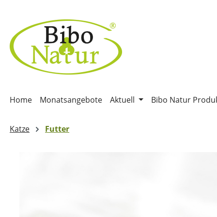
m Hauptinhalt springen
Zur Suche springen
Zur Hauptnavigation springen
Home
Monatsangebote
Aktuell
Bibo Natur Produ
Katze
Futter