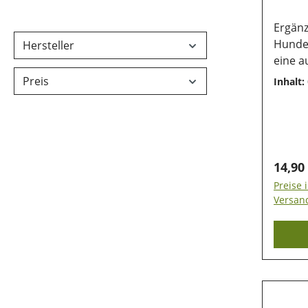
Ergänz
Hunde 
Hersteller
eine 
hochwe
Preis
Inhalt:
spezie
Hunden
liefer
-9-Fet
damit 
Regulä
14,90
und I
Preise 
künstlich
Versan
Barfen
Nährst
Omega-
gesund
Enthäl
Nachtkerzenö