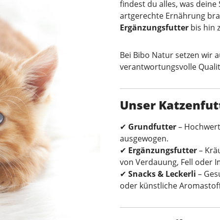
findest du alles, was dein
artgerechte Ernährung br
Ergänzungsfutter
bis hin 
Bei Bibo Natur setzen wir 
verantwortungsvolle Qualit
Unser Katzenfut
✔
Grundfutter
– Hochwerti
ausgewogen.
✔
Ergänzungsfutter
– Kräu
von Verdauung, Fell oder
✔
Snacks & Leckerli
– Ges
oder künstliche Aromastof