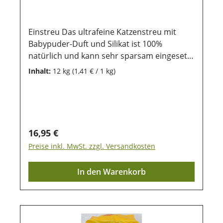
Einstreu Das ultrafeine Katzenstreu mit
Babypuder-Duft und Silikat ist 100%
natürlich und kann sehr sparsam eingesetzt
werden. Dieser 12kg Beutel kann ca. 38 kg
Inhalt:
12 kg
(1,41 € / 1 kg)
von herkömmlichen Katzenstreu
entsprechen. Das Einstreu bindet Geruch
sehr gut und versprüht gleichzeitig einen
Frischeduft. Lagerung:Damit unsere
Produkte auch nach dem Kauf noch lange
Regulärer Preis:
16,95 €
haltbar bleiben, ist eine trockene und
Preise inkl. MwSt. zzgl. Versandkosten
luftdichte Aufbewahrung wichtig. Ebenso
sollten sie vor direkter Sonneneinstrahlung
In den Warenkorb
geschützt werden, damit die wertvollen
Inhaltsstoffe lange erhalten bleiben.