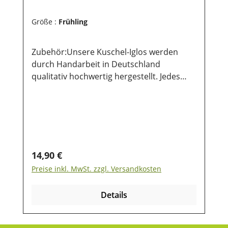
Größe :
Frühling
Zubehör:Unsere Kuschel-Iglos werden
durch Handarbeit in Deutschland
qualitativ hochwertig hergestellt. Jedes
Kuschel-Iglo ist dabei ein Unikat und steht
immer nur in begrenzter Stückzahl zur
Verfügung. Sie bieten deinem Nager einen
idealen Schlaf- und Spielplatz und kann
auch für kurze Transporte genutzt werden.
Zur Reinigung kann das Kuschel-Zelt/Iglo
Regulärer Preis:
14,90 €
bei 30° in der Waschmaschine gewaschen
Preise inkl. MwSt. zzgl. Versandkosten
werden kann daher oft wiederverwendet
werden.
Details