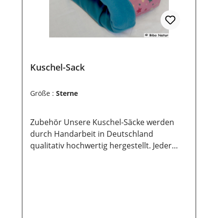
Kuschel-Sack
Größe :
Sterne
Zubehör Unsere Kuschel-Säcke werden
durch Handarbeit in Deutschland
qualitativ hochwertig hergestellt. Jeder
Kuschel-Sack ist dabei ein unikat und steht
immer nur in begrenzter Stückzahl zur
Verfügung. Sie bieten deinem Nager einen
idealen Schlaf- und Spielplatz und kann
auch für kurze Transporte genutzt werden.
Zur Reinigung kann der Kuschel-Sack bei