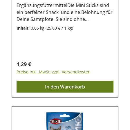
ErgänzungsfuttermittelDie Mini Sticks sind
ein perfekter Snack und eine Belohnung für
Deine Samtpfote. Sie sind ohne
Zuckerzusatz und enthalten besonders viel
Inhalt:
0.05 kg
(25,80 € / 1 kg)
Hühnchenfleisch. Die Verpackung ist
wiederverschließbar, dadurch bleiben die
Sticks lange frisch.Zusammensetzung: 67%
Hühnchen; 7% Glycerin, Kartoffelstärke,
Reis; Sorbitol, Sojaprotein,
Regulärer Preis:
1,29 €
MineralstoffeAnalytische Bestandteile: 28'%
Preise inkl. MwSt. zzgl. Versandkosten
Protein; 8% Fettgehalt; 2% Rohasche; 1%
Rohfaser; 20%
In den Warenkorb
FeuchtegehaltLagerung: Damit unsere
Produkte auch nach dem Kauf noch lange
haltbar bleiben, ist eine trockene und
luftdichte Aufbewahrung wichtig. Ebenso
sollten sie vor direkter Sonneneinstrahlung
geschützt werden, damit die wertvollen