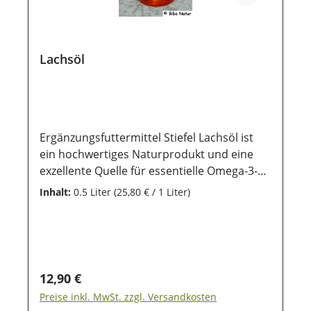
Lachsöl
Ergänzungsfuttermittel Stiefel Lachsöl ist
ein hochwertiges Naturprodukt und eine
exzellente Quelle für essentielle Omega-3-
und Omega-6-Fettsäuren. Diese wertvollen
Inhalt:
0.5 Liter
(25,80 € / 1 Liter)
Fettsäuren unterstützen das Immunsystem,
fördern gesunde Haut und glänzendes Fell
und tragen zur allgemeinen Vitalität deines
Tieres bei. Das appetitanregende Öl eignet
sich ideal zur täglichen Fütterung von
Regulärer Preis:
12,90 €
Hunden, die von einer Extraportion an
Preise inkl. MwSt. zzgl. Versandkosten
gesunden Fettsäuren profitieren sollen. Mit