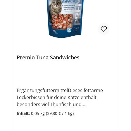
Inhaltsstoffe lange erhalten bleiben.
Premio Tuna Sandwiches
ErgänzungsfuttermittelDieses fettarme
Leckerbissen für deine Katze enthält
besonders viel Thunfisch und
Hühnchenfleisch. Durch die
Inhalt:
0.05 kg
(39,80 € / 1 kg)
wiederverschließbare Verpackung bleiben
damit die Snacks besonders lange