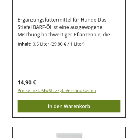
Ergänzungsfuttermittel für Hunde Das
Stiefel BARF-Öl ist eine ausgewogene
Mischung hochwertiger Pflanzenöle, die
speziell für die Rohfütterung von Hunden
Inhalt:
0.5 Liter
(29,80 € / 1 Liter)
entwickelt wurde. Es liefert wichtige Omega-
3-, -6- und -9-Fettsäuren und unterstützt
damit Haut, Fell, Stoffwechsel und
Immunsystem – ganz ohne künstliche
Zusätze. Ideal zum Barfen – abgestimmt auf
Regulärer Preis:
14,90 €
den Nährstoffbedarf von Hunden Mit
Preise inkl. MwSt. zzgl. Versandkosten
Omega-3-6-9-Fettsäuren – für gesunde Haut
& glänzendes Fell Enthält Lein-, Hanf- &
In den Warenkorb
Nachtkerzenöl Ohne künstliche Aromen
oder Konservierungsmittel
Zusammensetzung 35% Leinöl, 35% Lachsöl,
12% Mariendiestelöl, 10% Hanföl, 8%